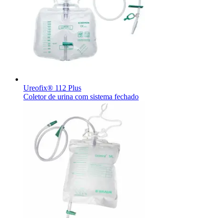
Contato
O Programa Celebrar é o Programa de Suporte ao Paciente
(PSP) da B. Braun, oferecido gratuitamente para pessoas com
estomia e disfunções miccionais.
Ureofix® 112 Plus
Coletor de urina com sistema fechado
Catálogo de Produtos
Innovation Hub
Encontre o produto que está procurando. ​Visite o catálogo de
Vamos impulsionar a inovação em ​tecnologia médica juntos. ​
produtos da B. Braun ​com nosso portfólio completo.
Saiba mais sobre nosso centro de ​inovação global e apresente
sua ideia.