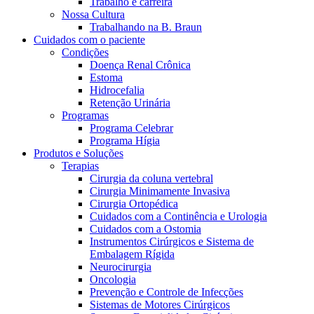
Trabalho e carreira
Contato
Nossa Cultura
O Programa Celebrar é o Programa de Suporte ao Paciente
Trabalhando na B. Braun
(PSP) da B. Braun, oferecido gratuitamente para pessoas com
Cuidados com o paciente
estomia e disfunções miccionais.
Condições
Doença Renal Crônica
Estoma
Hidrocefalia
Retenção Urinária
Programas
Programa Celebrar
Programa Hígia
Produtos e Soluções
Terapias
Cirurgia da coluna vertebral
Cirurgia Minimamente Invasiva
Catálogo de Produtos
Cirurgia Ortopédica
Innovation Hub
Cuidados com a Continência e Urologia
Encontre o produto que está procurando. ​Visite o catálogo de
Vamos impulsionar a inovação em ​tecnologia médica juntos. ​
Cuidados com a Ostomia
produtos da B. Braun ​com nosso portfólio completo.
Saiba mais sobre nosso centro de ​inovação global e apresente
Instrumentos Cirúrgicos e Sistema de
sua ideia.
Embalagem Rígida
Neurocirurgia
Oncologia
Prevenção e Controle de Infecções
Sistemas de Motores Cirúrgicos