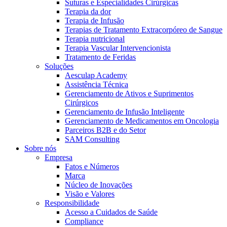
Suturas e Especialidades Cirúrgicas
Terapia da dor
Terapia de Infusão
Terapias de Tratamento Extracorpóreo de Sangue
Terapia nutricional
Terapia Vascular Intervencionista
Tratamento de Feridas
Soluções
Contato
Aesculap Academy
Assistência Técnica
Entre em contato conosco.
Gerenciamento de Ativos e Suprimentos
Cirúrgicos
Aesculap Academy
Gerenciamento de Infusão Inteligente
Gerenciamento de Medicamentos em Oncologia
Educação continuada para profissionais da saúde. Acesse a
Parceiros B2B e do Setor
Aesculap Academy Brasil e inscreva-se!
SAM Consulting
Sobre nós
Empresa
Fatos e Números
Marca
Núcleo de Inovações
Visão e Valores
Responsibilidade
Acesso a Cuidados de Saúde
Compliance