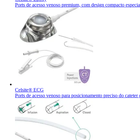
Ports de acesso venoso premium, com design compacto especia
Programa Celebrar
O Programa Celebrar é o Programa de Suporte ao Paciente (PSP
Catálogo de Produtos
Encontre o produto que está procurando. ​Visite o catálogo de 
Innovation Hub
Celsite® ECG
Ports de acesso venoso para posicionamento preciso do catete
Vamos impulsionar a inovação em ​tecnologia médica juntos. ​Sai