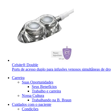
Contato
Entre em contato conosco.
Celsite® Double
Ports de acesso duplo para infusões venosos simultâneas de dr
Aesculap Academy
Carreira
Educação continuada para profissionais da saúde. Acesse a Aes
Suas Oportunidades
Seus Benefícios
Trabalho e carreira
Nossa Cultura
Trabalhando na B. Braun
Cuidados com o paciente
Condições