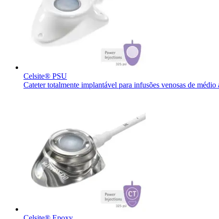
Celsite® PSU
Cateter totalmente implantável para infusões venosas de médio
Encontre uma vaga
Descubra suas oportunidades de ​carreira na B. Braun.
Celsite® Epoxy