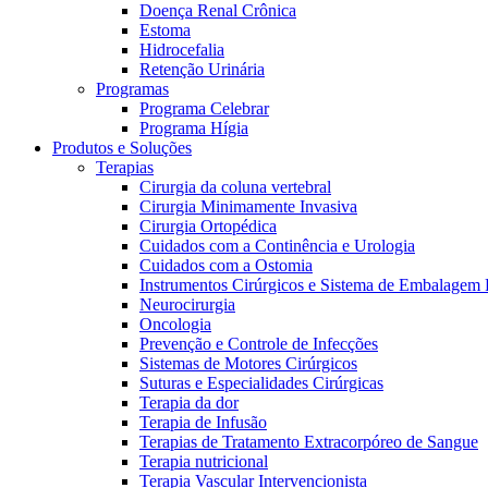
Doença Renal Crônica
Estoma
Hidrocefalia
Retenção Urinária
Programas
Programa Celebrar
Programa Hígia
Produtos e Soluções
Terapias
Cirurgia da coluna vertebral
Cirurgia Minimamente Invasiva
Cirurgia Ortopédica
Cuidados com a Continência e Urologia
Cuidados com a Ostomia
Instrumentos Cirúrgicos e Sistema de Embalagem 
Neurocirurgia
Oncologia
Prevenção e Controle de Infecções
Sistemas de Motores Cirúrgicos
Suturas e Especialidades Cirúrgicas
Terapia da dor
Terapia de Infusão
Terapias de Tratamento Extracorpóreo de Sangue
Terapia nutricional
Terapia Vascular Intervencionista