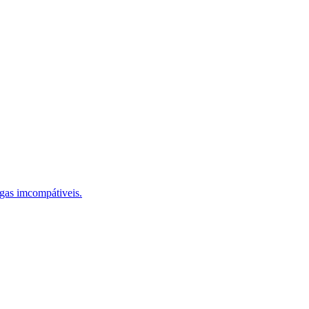
ogas imcompátiveis.
culap Academy Brasil e inscreva-se!