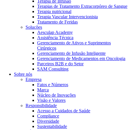
Terapia de Infusão
Terapias de Tratamento Extracorpóreo de Sangue
Terapia nutricional
Terapia Vascular Intervencionista
Tratamento de Feridas
Soluções
Aesculap Academy
Assistência Técnica
Contato
Gerenciamento de Ativos e Suprimentos
Cirúrgicos
Entre em contato conosco.
Gerenciamento de Infusão Inteligente
Gerenciamento de Medicamentos em Oncologia
Aesculap Academy
Parceiros B2B e do Setor
SAM Consulting
Educação continuada para profissionais da saúde. Acesse a
Sobre nós
Aesculap Academy Brasil e inscreva-se!
Empresa
Fatos e Números
Marca
Núcleo de Inovações
Visão e Valores
Responsibilidade
Acesso a Cuidados de Saúde
Compliance
Diversidade
Sustentabilidade