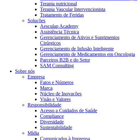
Terapia nutricional
Terapia Vascular Intervencionista
Tratamento de Feridas
Soluções
Aesculap Academy
Assistência Técnica
Gerenciamento de Ativos e Suprimentos
Cirúrgicos
Contato
Gerenciamento de Infusão Inteligente
Gerenciamento de Medicamentos em Oncologia
Entre em contato conosco.
Parceiros B2B e do Setor
SAM Consulting
Aesculap Academy
Sobre nós
Empresa
Educação continuada para profissionais da saúde. Acesse a
Fatos e Números
Aesculap Academy Brasil e inscreva-se!
Marca
Núcleo de Inovações
Visão e Valores
Responsibilidade
Acesso a Cuidados de Saúde
Compliance
Diversidade
Sustentabilidade
Mídia
Comunicados à Imprensa