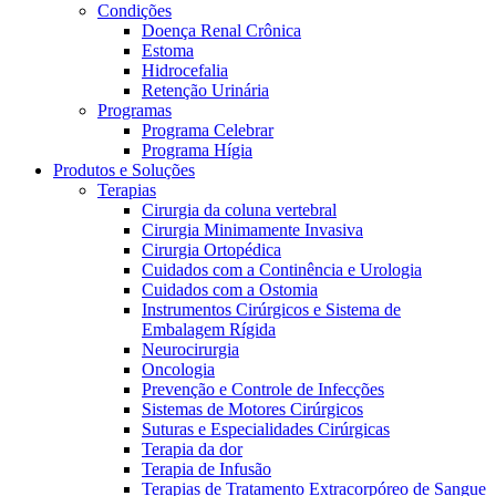
Contato
Condições
O Programa Celebrar é o Programa de Suporte ao Paciente
Doença Renal Crônica
(PSP) da B. Braun, oferecido gratuitamente para pessoas com
Estoma
estomia e disfunções miccionais.
Hidrocefalia
Retenção Urinária
Programas
Programa Celebrar
Programa Hígia
Produtos e Soluções
Terapias
Cirurgia da coluna vertebral
Cirurgia Minimamente Invasiva
Cirurgia Ortopédica
Cuidados com a Continência e Urologia
Cuidados com a Ostomia
Instrumentos Cirúrgicos e Sistema de
Catálogo de Produtos
Innovation Hub
Embalagem Rígida
Neurocirurgia
Encontre o produto que está procurando. ​Visite o catálogo de
Vamos impulsionar a inovação em ​tecnologia médica juntos. ​
Oncologia
produtos da B. Braun ​com nosso portfólio completo.
Saiba mais sobre nosso centro de ​inovação global e apresente
Prevenção e Controle de Infecções
sua ideia.
Sistemas de Motores Cirúrgicos
Suturas e Especialidades Cirúrgicas
Terapia da dor
Terapia de Infusão
Terapias de Tratamento Extracorpóreo de Sangue