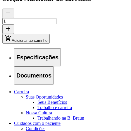
Adicionar ao carrinho
Especificações
Documentos
Carreira
Suas Oportunidades
Encontre uma vaga
Seus Benefícios
Trabalho e carreira
Descubra suas oportunidades de ​carreira na B. Braun.
Nossa Cultura
Trabalhando na B. Braun
Cuidados com o paciente
Condições