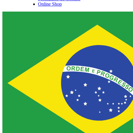
Online Shop
Contato
Entre em contato conosco.
Aesculap Academy
Educação continuada para profissionais da saúde. Acesse a Aes