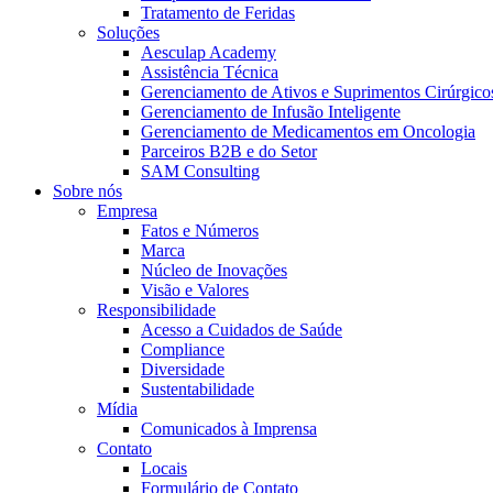
Tratamento de Feridas
Soluções
Aesculap Academy
Assistência Técnica
Gerenciamento de Ativos e Suprimentos Cirúrgico
Gerenciamento de Infusão Inteligente
Gerenciamento de Medicamentos em Oncologia
Parceiros B2B e do Setor
SAM Consulting
Sobre nós
Empresa
Fatos e Números
Marca
Núcleo de Inovações
Visão e Valores
Responsibilidade
Acesso a Cuidados de Saúde
Compliance
Diversidade
Sustentabilidade
Mídia
Comunicados à Imprensa
Contato
Locais
Formulário de Contato