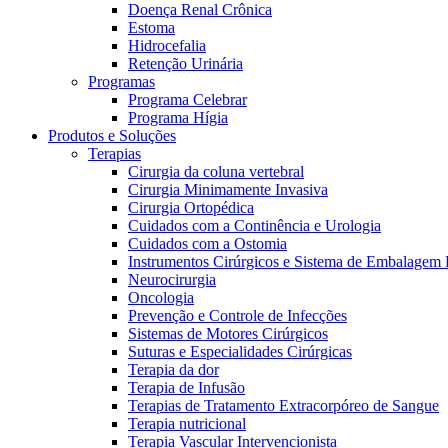
Doença Renal Crônica
Estoma
Hidrocefalia
Retenção Urinária
Programa Celebrar
Programas
Programa Celebrar
O Programa Celebrar é o Programa de Suporte ao Paciente (PSP
Programa Hígia
Produtos e Soluções
Terapias
Cirurgia da coluna vertebral
Cirurgia Minimamente Invasiva
Cirurgia Ortopédica
Cuidados com a Continência e Urologia
Catálogo de Produtos
Cuidados com a Ostomia
Instrumentos Cirúrgicos e Sistema de Embalagem 
Encontre o produto que está procurando. ​Visite o catálogo de 
Innovation Hub
Neurocirurgia
Oncologia
Vamos impulsionar a inovação em ​tecnologia médica juntos. ​Sai
Prevenção e Controle de Infecções
Sistemas de Motores Cirúrgicos
Suturas e Especialidades Cirúrgicas
Terapia da dor
Terapia de Infusão
Terapias de Tratamento Extracorpóreo de Sangue
Terapia nutricional
Terapia Vascular Intervencionista