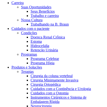
Carreira
Suas Oportunidades
Seus Benefícios
Trabalho e carreira
Nossa Cultura
Trabalhando na B. Braun
Cuidados com o paciente
Condições
Contato
Doença Renal Crônica
Estoma
Entre em contato conosco.
Hidrocefalia
Retenção Urinária
Aesculap Academy
Programas
Programa Celebrar
Educação continuada para profissionais da saúde. Acesse a
Programa Hígia
Aesculap Academy Brasil e inscreva-se!
Produtos e Soluções
Terapias
Cirurgia da coluna vertebral
Cirurgia Minimamente Invasiva
Cirurgia Ortopédica
Cuidados com a Continência e Urologia
Cuidados com a Ostomia
Instrumentos Cirúrgicos e Sistema de
Embalagem Rígida
Neurocirurgia