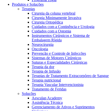
Produtos e Soluções
Terapias
Cirurgia da coluna vertebral
Cirurgia Minimamente Invasiva
Cirurgia Ortopédica
Cuidados com a Continência e Urologia
Cuidados com a Ostomia
Contato
Instrumentos Cirúrgicos e Sistema de
Embalagem Rígida
Neurocirurgia
Entre em contato conosco.
Oncologia
Aesculap Academy
Prevenção e Controle de Infecções
Sistemas de Motores Cirúrgicos
Educação continuada para profissionais da saúde. Acesse a
Suturas e Especialidades Cirúrgicas
Aesculap Academy Brasil e inscreva-se!
Terapia da dor
Terapia de Infusão
Terapias de Tratamento Extracorpóreo de Sangue
Terapia nutricional
Terapia Vascular Intervencionista
Tratamento de Feridas
Soluções
Aesculap Academy
Assistência Técnica
Gerenciamento de Ativos e Suprimentos