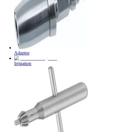
Contato
O Programa Celebrar é o Programa de Suporte ao Paciente
(PSP) da B. Braun, oferecido gratuitamente para pessoas com
estomia e disfunções miccionais.
Adaptor
Irrigation
Catálogo de Produtos
Innovation Hub
Encontre o produto que está procurando. ​Visite o catálogo de
Vamos impulsionar a inovação em ​tecnologia médica juntos. ​
produtos da B. Braun ​com nosso portfólio completo.
Saiba mais sobre nosso centro de ​inovação global e apresente
sua ideia.