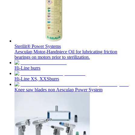
Sterilit® Power Systems
Aesculap Motor-Handpiece Oil for lubricating friction
bearings on motors prior to sterilization.
Hi-Line burrs
Hi-Line XS, XXSburrs
Knee saw blades non Aesculap Power System