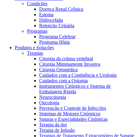
Condições
Doença Renal Crônica
Estoma
Hidrocefalia
Retenção Urinária
Programas
Programa Celebrar
Programa Hígia
Produtos e Soluções
Terapias
Cirurgia da coluna vertebral
Cirurgia Minimamente Invasiva
Cirurgia Ortopédica
Cuidados com a Continência e Urologia
Cuidados com a Ostomia
Instrumentos Cirúrgicos e Sistema de
Embalagem Rígida
Neurocirurgia
Oncologia
Prevenção e Controle de Infecções
Sistemas de Motores Cirúrgicos
Suturas e Especialidades Cirúrgicas
Terapia da dor
Terapia de Infusão
Terapias de Tratamento Extracorpóreo de Sangue