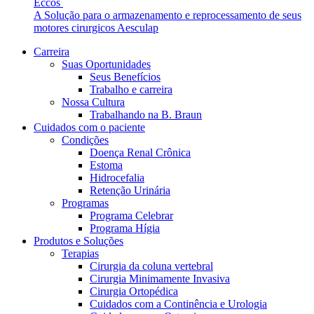
Eccos
A Solução para o armazenamento e reprocessamento de seus
motores cirurgicos Aesculap
Carreira
Suas Oportunidades
Seus Benefícios
Trabalho e carreira
Contato
Nossa Cultura
Trabalhando na B. Braun
Entre em contato conosco.
Cuidados com o paciente
Condições
Aesculap Academy
Doença Renal Crônica
Estoma
Educação continuada para profissionais da saúde. Acesse a
Hidrocefalia
Aesculap Academy Brasil e inscreva-se!
Retenção Urinária
Programas
Programa Celebrar
Programa Hígia
Produtos e Soluções
Terapias
Cirurgia da coluna vertebral
Cirurgia Minimamente Invasiva
Cirurgia Ortopédica
Cuidados com a Continência e Urologia