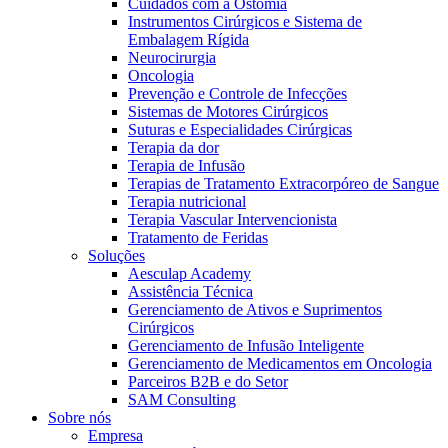
Cuidados com a Ostomia
Instrumentos Cirúrgicos e Sistema de
Embalagem Rígida
Neurocirurgia
Oncologia
Prevenção e Controle de Infecções
Sistemas de Motores Cirúrgicos
Suturas e Especialidades Cirúrgicas
Terapia da dor
Terapia de Infusão
Terapias de Tratamento Extracorpóreo de Sangue
Terapia nutricional
Terapia Vascular Intervencionista
Tratamento de Feridas
Soluções
Aesculap Academy
Assistência Técnica
Gerenciamento de Ativos e Suprimentos
Cirúrgicos
Gerenciamento de Infusão Inteligente
Gerenciamento de Medicamentos em Oncologia
Parceiros B2B e do Setor
SAM Consulting
Sobre nós
Empresa