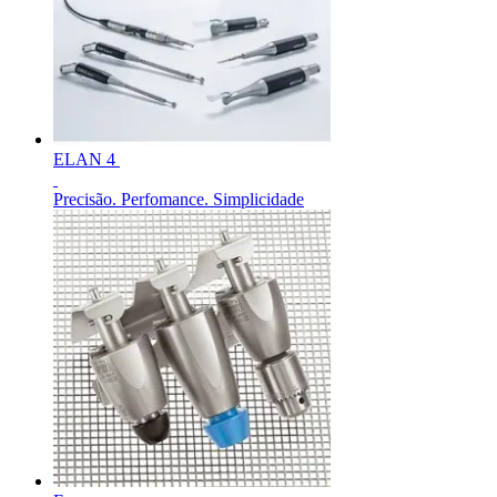
Contato
O Programa Celebrar é o Programa de Suporte ao Paciente
(PSP) da B. Braun, oferecido gratuitamente para pessoas com
estomia e disfunções miccionais.
ELAN 4
Precisão. Perfomance. Simplicidade
Catálogo de Produtos
Innovation Hub
Encontre o produto que está procurando. ​Visite o catálogo de
Vamos impulsionar a inovação em ​tecnologia médica juntos. ​
produtos da B. Braun ​com nosso portfólio completo.
Saiba mais sobre nosso centro de ​inovação global e apresente
sua ideia.