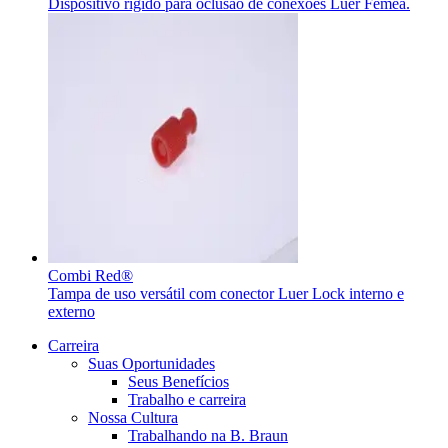
Dispositivo rígido para oclusão de conexões Luer Fêmea.
Contato
Entre em contato conosco.
Aesculap Academy
Educação continuada para profissionais da saúde. Acesse a
Aesculap Academy Brasil e inscreva-se!
Combi Red®
Tampa de uso versátil com conector Luer Lock interno e
externo
Carreira
Suas Oportunidades
Seus Benefícios
Trabalho e carreira
Nossa Cultura
Trabalhando na B. Braun