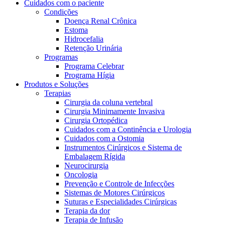
Cuidados com o paciente
Condições
Doença Renal Crônica
Estoma
Hidrocefalia
Retenção Urinária
Programas
Programa Celebrar
Programa Hígia
Produtos e Soluções
Terapias
Cirurgia da coluna vertebral
Cirurgia Minimamente Invasiva
Cirurgia Ortopédica
Cuidados com a Continência e Urologia
Cuidados com a Ostomia
Instrumentos Cirúrgicos e Sistema de
Embalagem Rígida
Neurocirurgia
Oncologia
Prevenção e Controle de Infecções
Sistemas de Motores Cirúrgicos
Suturas e Especialidades Cirúrgicas
Terapia da dor
Terapia de Infusão