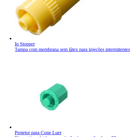
Contato
O Programa Celebrar é o Programa de Suporte ao Paciente
(PSP) da B. Braun, oferecido gratuitamente para pessoas com
estomia e disfunções miccionais.
In Stopper
Tampa com membrana sem látex para injeções intermitentes
Catálogo de Produtos
Innovation Hub
Encontre o produto que está procurando. ​Visite o catálogo de
Vamos impulsionar a inovação em ​tecnologia médica juntos. ​
produtos da B. Braun ​com nosso portfólio completo.
Saiba mais sobre nosso centro de ​inovação global e apresente
sua ideia.
Protetor para Cone Luer