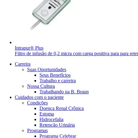
Intrapur® Plus
Filtro de infusão de 0,2 micra com carga positiva para para rete
Carreira
Suas Oportunidades
Seus Benefícios
Trabalho e carreira
Nossa Cultura
Trabalhando na B. Braun
Cuidados com o paciente
Condições
Encontre uma vaga
Doença Renal Crônica
Estoma
Descubra suas oportunidades de ​carreira na B. Braun.
Hidrocefalia
Retenção Urinária
Programas
Programa Celebrar