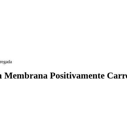
s
rregada
com Membrana Positivamente Car