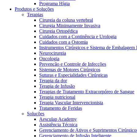
Programa Hígia
Produtos e Soluções
Terapias
Cirurgia da coluna vertebral
Programa Celebrar
Cirurgia Minimamente Invasiva
O Programa Celebrar é o Programa de Suporte ao Paciente (PSP
Cirurgia Ortopédica
Cuidados com a Continência e Urologia
Cuidados com a Ostomia
Instrumentos Cirúrgicos e Sistema de Embalagem 
Neurocirurgia
Oncologia
Prevenção e Controle de Infecções
Sistemas de Motores Cirúrgicos
Catálogo de Produtos
Suturas e Especialidades Cirúrgicas
Terapia da dor
Encontre o produto que está procurando. ​Visite o catálogo de 
Innovation Hub
Terapia de Infusão
Terapias de Tratamento Extracorpóreo de Sangue
Vamos impulsionar a inovação em ​tecnologia médica juntos. ​Sai
Terapia nutricional
Terapia Vascular Intervencionista
Tratamento de Feridas
Soluções
Aesculap Academy
Assistência Técnica
Gerenciamento de Ativos e Suprimentos Cirúrgico
Gerenciamento de Infusão Inteligente