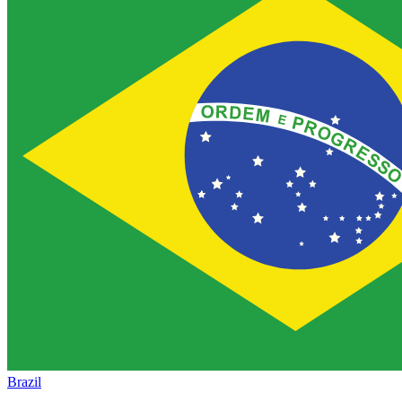
Contato
Entre em contato conosco.
Aesculap Academy
Educação continuada para profissionais da saúde. Acesse a Aes
Brazil