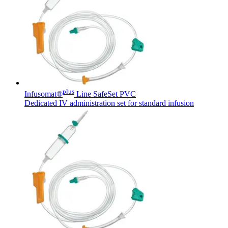
Contato
O Programa Celebrar é o Programa de Suporte ao Paciente
(PSP) da B. Braun, oferecido gratuitamente para pessoas com
estomia e disfunções miccionais.
plus
Infusomat®
Line SafeSet PVC
Dedicated IV administration set for standard infusion
Catálogo de Produtos
Innovation Hub
Encontre o produto que está procurando. ​Visite o catálogo de
Vamos impulsionar a inovação em ​tecnologia médica juntos. ​
produtos da B. Braun ​com nosso portfólio completo.
Saiba mais sobre nosso centro de ​inovação global e apresente
sua ideia.