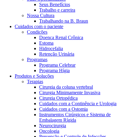
Seus Benefícios
Trabalho e carreira
Nossa Cultura
Trabalhando na B. Braun
Cuidados com o paciente
Condições
Doença Renal Crônica
Estoma
Hidrocefalia
Retenção Urinária
Programas
Programa Celebrar
Programa Hígia
Produtos e Soluções
Terapias
Cirurgia da coluna vertebral
Cirurgia Minimamente Invasiva
Cirurgia Ortopédica
Cuidados com a Continência e Urologia
Cuidados com a Ostomia
Instrumentos Cirúrgicos e Sistema de
Embalagem Rígida
Neurocirurgia
Oncologia
Prevenção e Controle de Infecções