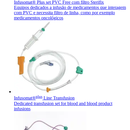
Infusomat® Plus set PVC Free com filtro Sterifix
Equipos dedicados a infusão de medicamentos que interagem
com PVC e necessita filtro de linha, como por exemplo
medicamentos oncológicos
plus
Infusomat®
Line Transfusion
Dedicated transfusion set for blood and blood product
infusions