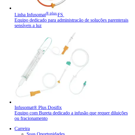
® plus
Linha Infusomat
FS
Equipo dedicado para administração de soluções parenterais
sensíveis a luz
Infusomat® Plus Dosifix
Equipo com Bureta dedicado a infusão que requer diluições
ou fracionamento
Carreira
Suas Oportunidades