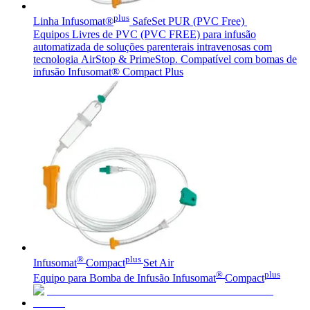
plus
Linha Infusomat®
SafeSet PUR (PVC Free)
Equipos Livres de PVC (PVC FREE) para infusão
automatizada de soluções parenterais intravenosas com
tecnologia AirStop & PrimeStop. Compatível com bomas de
infusão Infusomat® Compact Plus
Contato
Entre em contato conosco.
Aesculap Academy
Educação continuada para profissionais da saúde. Acesse a
Aesculap Academy Brasil e inscreva-se!
®
plus
Infusomat
Compact
Set Air
®
plus
Equipo para Bomba de Infusão Infusomat
Compact