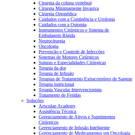
Cirurgia da coluna vertebral
Cirurgia Minimamente Invasiva
Cirurgia Ortopédica
Cuidados com a Continência e Urologia
Cuidados com a Ostomia
Instrumentos Cirúrgicos e Sistema de
Embalagem Rígida
Neurocirurgia
Oncologia
Prevenção e Controle de Infecções
Sistemas de Motores Cirúrgicos
Suturas e Especialidades Cirúrgicas
Terapia da dor
Terapia de Infusão
Terapias de Tratamento Extracorpóreo de Sangue
Terapia nutricional
Terapia Vascular Intervencionista
Tratamento de Feridas
Soluções
Aesculap Academy
Assistência Técnica
Gerenciamento de Ativos e Suprimentos
Cirúrgicos
Gerenciamento de Infusão Inteligente
Gerenciamento de Medicamentos em Oncologia