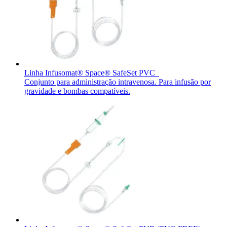
Contato
O Programa Celebrar é o Programa de Suporte ao Paciente
(PSP) da B. Braun, oferecido gratuitamente para pessoas com
estomia e disfunções miccionais.
Linha Infusomat® Space® SafeSet PVC
Conjunto para administração intravenosa. Para infusão por
gravidade e bombas compatíveis.
Catálogo de Produtos
Innovation Hub
Encontre o produto que está procurando. ​Visite o catálogo de
Vamos impulsionar a inovação em ​tecnologia médica juntos. ​
produtos da B. Braun ​com nosso portfólio completo.
Saiba mais sobre nosso centro de ​inovação global e apresente
sua ideia.