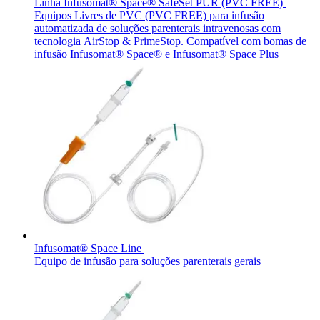
Linha Infusomat® Space® SafeSet PUR (PVC FREE)
Equipos Livres de PVC (PVC FREE) para infusão
automatizada de soluções parenterais intravenosas com
tecnologia AirStop & PrimeStop. Compatível com bomas de
infusão Infusomat® Space® e Infusomat® Space Plus
Contato
Entre em contato conosco.
Aesculap Academy
Educação continuada para profissionais da saúde. Acesse a
Aesculap Academy Brasil e inscreva-se!
Infusomat® Space Line
Equipo de infusão para soluções parenterais gerais