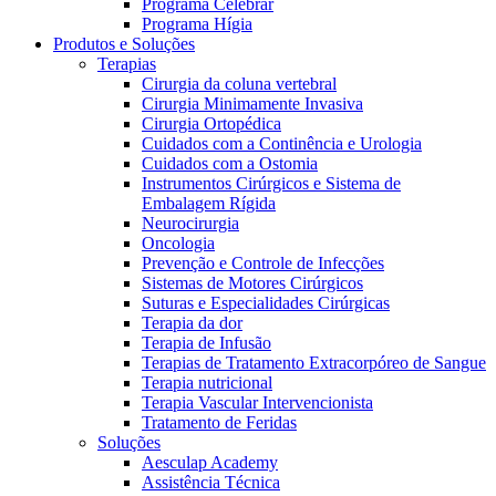
Programa Celebrar
Programa Hígia
Produtos e Soluções
Terapias
Cirurgia da coluna vertebral
Cirurgia Minimamente Invasiva
Cirurgia Ortopédica
Cuidados com a Continência e Urologia
Contato
Cuidados com a Ostomia
Instrumentos Cirúrgicos e Sistema de
Entre em contato conosco.
Embalagem Rígida
Neurocirurgia
Aesculap Academy
Oncologia
Prevenção e Controle de Infecções
Educação continuada para profissionais da saúde. Acesse a
Sistemas de Motores Cirúrgicos
Aesculap Academy Brasil e inscreva-se!
Suturas e Especialidades Cirúrgicas
Terapia da dor
Terapia de Infusão
Terapias de Tratamento Extracorpóreo de Sangue
Terapia nutricional
Terapia Vascular Intervencionista
Tratamento de Feridas
Soluções
Aesculap Academy
Assistência Técnica