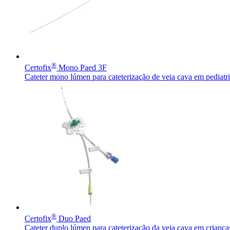
®
Certofix
Mono Paed 3F
Cateter mono lúmen para cateterização de veia cava em pediatri
Encontre uma vaga
Descubra suas oportunidades de ​carreira na B. Braun.
®
Certofix
Duo Paed
Cateter duplo lúmen para cateterização da veia cava em crianç