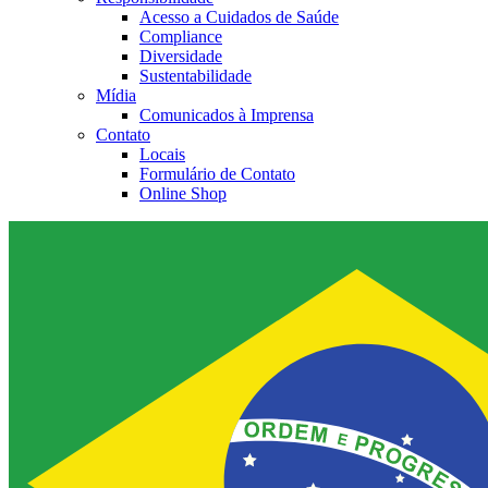
Acesso a Cuidados de Saúde
Contato
Compliance
Diversidade
Entre em contato conosco.
Sustentabilidade
Mídia
Comunicados à Imprensa
Contato
Locais
Formulário de Contato
Online Shop
Aesculap Academy
Educação continuada para profissionais da saúde. Acesse a Aes