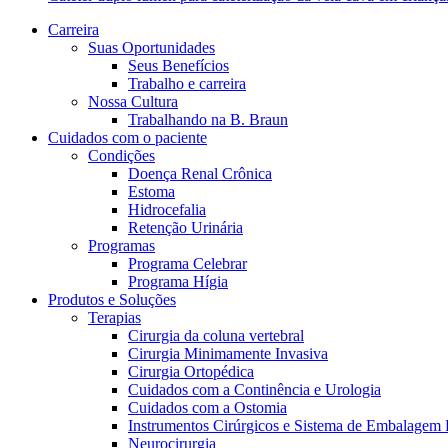
Carreira
Suas Oportunidades
Seus Benefícios
Programa Celebrar
Trabalho e carreira
O Programa Celebrar é o Programa de Suporte ao Paciente (PSP
Nossa Cultura
Trabalhando na B. Braun
Cuidados com o paciente
Condições
Doença Renal Crônica
Estoma
Hidrocefalia
Retenção Urinária
Catálogo de Produtos
Programas
Programa Celebrar
Encontre o produto que está procurando. ​Visite o catálogo de 
Innovation Hub
Programa Hígia
Produtos e Soluções
Vamos impulsionar a inovação em ​tecnologia médica juntos. ​Sai
Terapias
Cirurgia da coluna vertebral
Cirurgia Minimamente Invasiva
Cirurgia Ortopédica
Cuidados com a Continência e Urologia
Cuidados com a Ostomia
Instrumentos Cirúrgicos e Sistema de Embalagem 
Neurocirurgia