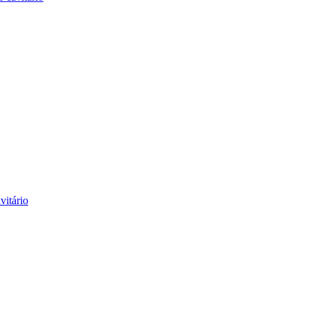
funções miccionais.
vitário