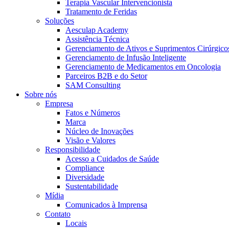
Terapia Vascular Intervencionista
Tratamento de Feridas
Contato
Soluções
Aesculap Academy
Entre em contato conosco.
Assistência Técnica
Gerenciamento de Ativos e Suprimentos Cirúrgico
Gerenciamento de Infusão Inteligente
Gerenciamento de Medicamentos em Oncologia
Parceiros B2B e do Setor
SAM Consulting
Sobre nós
Empresa
Fatos e Números
Marca
Núcleo de Inovações
Visão e Valores
Aesculap Academy
Responsibilidade
Acesso a Cuidados de Saúde
Compliance
Educação continuada para profissionais da saúde. Acesse a Aes
Diversidade
Sustentabilidade
Mídia
Comunicados à Imprensa
Contato
Locais