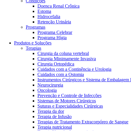
Condições
Doença Renal Crônica
Estoma
Hidrocefalia
Retenção Urinária
Programas
Programa Celebrar
Programa Hígia
Produtos e Soluções
Terapias
Cirurgia da coluna vertebral
Cirurgia Minimamente Invasiva
Cirurgia Ortopédica
Cuidados com a Continência e Urologia
Cuidados com a Ostomia
Instrumentos Cirúrgicos e Sistema de Embalagem 
Neurocirurgia
Oncologia
Prevenção e Controle de Infecções
Sistemas de Motores Cirúrgicos
Suturas e Especialidades Cirúrgicas
Terapia da dor
Terapia de Infusão
Terapias de Tratamento Extracorpóreo de Sangue
Terapia nutricional