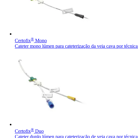
®
Certofix
Mono
Cateter mono lúmen para cateterização da veia cava por técnic
Encontre uma vaga
Descubra suas oportunidades de ​carreira na B. Braun.
®
Certofix
Duo
Cateter duplo lúmen para cateterização de veia cava por técnic