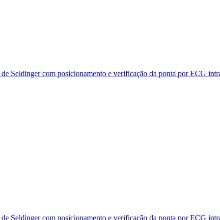
a de Seldinger com posicionamento e verificação da ponta por ECG intra
a de Seldinger com posicionamento e verificação da ponta por ECG intra