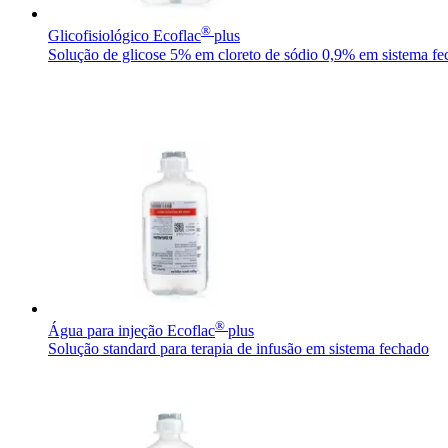
®
Glicofisiológico Ecoflac
plus
Solução de glicose 5% em cloreto de sódio 0,9% em sistema f
Programa Celebrar
O Programa Celebrar é o Programa de Suporte ao Paciente (PSP
Catálogo de Produtos
Encontre o produto que está procurando. ​Visite o catálogo de 
Innovation Hub
Vamos impulsionar a inovação em ​tecnologia médica juntos. ​Sai
®
Água para injeção Ecoflac
plus
Solução standard para terapia de infusão em sistema fechado