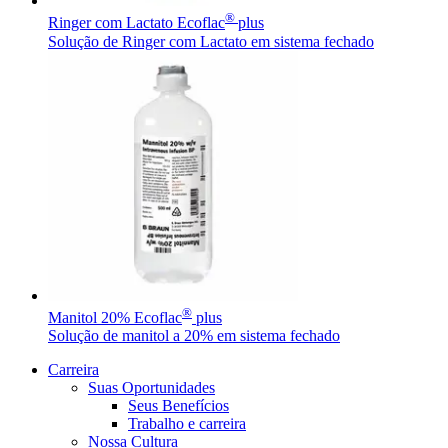
®
Ringer com Lactato Ecoflac
plus
Contato
Solução de Ringer com Lactato em sistema fechado
Entre em contato conosco.
Aesculap Academy
®
Manitol 20% Ecoflac
plus
Educação continuada para profissionais da saúde. Acesse a Aes
Solução de manitol a 20% em sistema fechado
Carreira
Suas Oportunidades
Seus Benefícios
Trabalho e carreira
Nossa Cultura