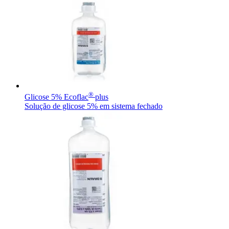
®
Glicose 5% Ecoflac
plus
Solução de glicose 5% em sistema fechado
Encontre uma vaga
Descubra suas oportunidades de ​carreira na B. Braun.