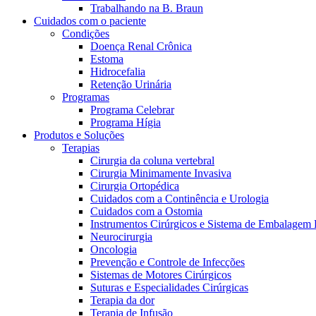
Trabalhando na B. Braun
Cuidados com o paciente
Condições
Doença Renal Crônica
Estoma
Hidrocefalia
Retenção Urinária
Programas
Programa Celebrar
Programa Hígia
Produtos e Soluções
Terapias
Cirurgia da coluna vertebral
Cirurgia Minimamente Invasiva
Cirurgia Ortopédica
Cuidados com a Continência e Urologia
Cuidados com a Ostomia
Instrumentos Cirúrgicos e Sistema de Embalagem 
Neurocirurgia
Oncologia
Prevenção e Controle de Infecções
Sistemas de Motores Cirúrgicos
Suturas e Especialidades Cirúrgicas
Terapia da dor
Terapia de Infusão