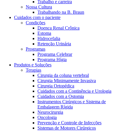
Trabalho e carreira
Contato
O Programa Celebrar é o Programa de Suporte ao Paciente
Nossa Cultura
(PSP) da B. Braun, oferecido gratuitamente para pessoas com
Trabalhando na B. Braun
estomia e disfunções miccionais.
Cuidados com o paciente
Condições
Doença Renal Crônica
Estoma
Hidrocefalia
Retenção Urinária
Programas
Programa Celebrar
Programa Hígia
Produtos e Soluções
Terapias
Cirurgia da coluna vertebral
Cirurgia Minimamente Invasiva
Catálogo de Produtos
Innovation Hub
Cirurgia Ortopédica
Cuidados com a Continência e Urologia
Encontre o produto que está procurando. ​Visite o catálogo de
Vamos impulsionar a inovação em ​tecnologia médica juntos. ​
Cuidados com a Ostomia
produtos da B. Braun ​com nosso portfólio completo.
Saiba mais sobre nosso centro de ​inovação global e apresente
Instrumentos Cirúrgicos e Sistema de
sua ideia.
Embalagem Rígida
Neurocirurgia
Oncologia
Prevenção e Controle de Infecções
Sistemas de Motores Cirúrgicos