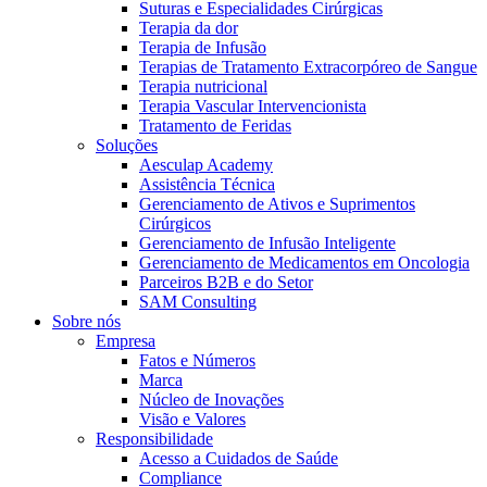
Suturas e Especialidades Cirúrgicas
Terapia da dor
Terapia de Infusão
Terapias de Tratamento Extracorpóreo de Sangue
Terapia nutricional
Terapia Vascular Intervencionista
Tratamento de Feridas
Soluções
Contato
Aesculap Academy
Assistência Técnica
Entre em contato conosco.
Gerenciamento de Ativos e Suprimentos
Cirúrgicos
Aesculap Academy
Gerenciamento de Infusão Inteligente
Gerenciamento de Medicamentos em Oncologia
Educação continuada para profissionais da saúde. Acesse a
Parceiros B2B e do Setor
Aesculap Academy Brasil e inscreva-se!
SAM Consulting
Sobre nós
Empresa
Fatos e Números
Marca
Núcleo de Inovações
Visão e Valores
Responsibilidade
Acesso a Cuidados de Saúde
Compliance